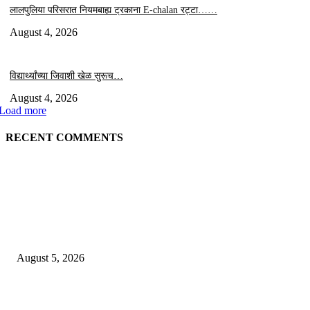
लालपुलिया परिसरात नियमबाह्य ट्रकाना E-chalan रट्टा……
August 4, 2026
विद्यार्थ्यांच्या जिवाशी खेळ सुरूच…
August 4, 2026
Load more
RECENT COMMENTS
EDITOR PICKS
डेव्हिड पेरकावार यांच्यावर’ताई आणि साहेबांचा’ विश्वास……..
August 5, 2026
रेल्वे क्रॉसिंगपर्यंतचा रस्त्यासाठी शिंदेसेनेचे शिवराज पेचे यांची धडाडी…..