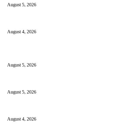
August 5, 2026
लालपुलिया परिसरात नियमबाह्य ट्रकाना E-chalan रट्टा……
August 4, 2026
POPULAR POSTS
डेव्हिड पेरकावार यांच्यावर’ताई आणि साहेबांचा’ विश्वास……..
August 5, 2026
रेल्वे क्रॉसिंगपर्यंतचा रस्त्यासाठी शिंदेसेनेचे शिवराज पेचे यांची धडाडी…..
August 5, 2026
लालपुलिया परिसरात नियमबाह्य ट्रकाना E-chalan रट्टा……
August 4, 2026
POPULAR CATEGORY