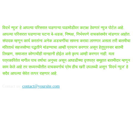
ABOUT US
विदर्भ न्युज' हे आपल्या परिसरात घडणाऱ्या घडामोडीवर कटाक्ष ठेवणारं न्युज पोर्टल आहे.
आपल्या परिसरात घडणाऱ्या घटना बे-धडक, निष्पक्ष, निर्भयपणे वाचकांसमोर मांडणार आहोत.
संपादक म्हणून कार्य करतांना अनेक अडचणींचा सामना करावा लागणार असला तरी बातमीचा
मतितार्थ सहजसोप्या पद्धतीने मांडण्याचा आम्ही प्रयत्न करणार असून हेतुपुरस्सर बातमी
लिखाण, समाजात कोणाचीही मानहानी होईल असे कृत्य आम्ही करणार नाही. मला
पत्रकारितेत मागील पाच वर्षाचा अनुभव असून आघाडीच्या वृत्तपत्र समूहात बातमीदार म्हणून
काम केले आहे तर सध्यस्थीतीत वाचकवर्गाचं प्रेम हीच खरी उपलब्धी असून 'विदर्भ न्युज' हे
सदैव आपल्या सेवेत तत्पर राहणार आहे.
Contact us:
contact@yoursite.com
FOLLOW US