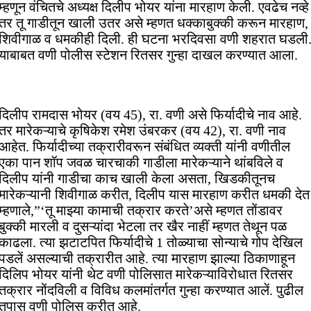
म्हणून वंचितचे अध्यक्ष दिलीप भोयर यांना मारहाण केली. एवढेच नव्हे
तर तू गाडीतून खाली उतर असे म्हणत धक्काबुक्की करून मारहाण,
शिवीगाळ व धमकीही दिली. ही घटना भरदिवसा वणी शहरात घडली
याबाबत वणी पोलीस स्टेशन रितसर गुन्हा दाखल करण्यात आला.
दिलीप रामदास भोयर (वय 45), रा. वणी असे फिर्यादीचे नाव आहे.
तर मारेकऱ्याचे कृषिकेश रमेश उंबरकर (वय 42), रा. वणी नाव
आहेत. फिर्यादीच्या तक्रारीवरून संबंधित व्यक्ती यांनी वणीतील
एका पान शॉप जवळ चारचाकी गाडीला मारेकऱ्याने थांबविले व
दिलीप यांनी गाडीचा काच खाली केला असता, खिडकीतूनच
मारेकऱ्यानी शिवीगाळ करीत, दिलीप यास मारहाण करीत धमकी देत
म्हणाले,”‘तू माझ्या कामाची तक्रार करते’असे म्हणत तोंडावर
बुक्की मारली व दुसऱ्यांदा भेटला तर खैर नाहीं म्हणत तेथून पळ
काढला. त्या झटाटपित फिर्यादीचे 1 तोळ्याचा सोन्याचे गोप देखिल
पडलें असल्याची तक्रारीत आहे. त्या मारहाण झाल्या ठिकाणाहून
दिलिप भोयर यांनी थेट वणी पोलिसात मारेकऱ्याविरोधात रितसर
तक्रार नोंदविली व विविध कलमांतर्गत गुन्हा करण्यात आलें. पुढील
तपास वणी पोलिस करीत आहे.