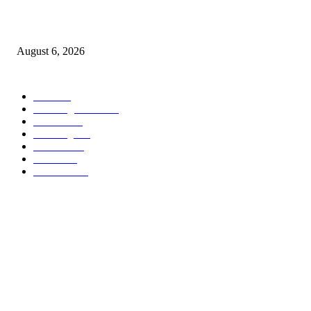
९७ लाखाचा दरोडा प्रकरण : शिरपूरचे ठाणेदार मनवर आणि LCB API पेंडकर ठरले कार
‘हिरो’….
August 6, 2026
POPULAR CATEGORY
वणी
1814
Breaking News
955
वणीवार्ता
559
Breaking
268
यवतमाळ
183
मारेगाव
167
राजकारण
136