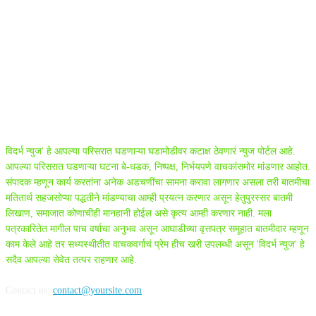
ABOUT US
विदर्भ न्युज' हे आपल्या परिसरात घडणाऱ्या घडामोडीवर कटाक्ष ठेवणारं न्युज पोर्टल आहे.
आपल्या परिसरात घडणाऱ्या घटना बे-धडक, निष्पक्ष, निर्भयपणे वाचकांसमोर मांडणार आहोत.
संपादक म्हणून कार्य करतांना अनेक अडचणींचा सामना करावा लागणार असला तरी बातमीचा
मतितार्थ सहजसोप्या पद्धतीने मांडण्याचा आम्ही प्रयत्न करणार असून हेतुपुरस्सर बातमी
लिखाण, समाजात कोणाचीही मानहानी होईल असे कृत्य आम्ही करणार नाही. मला
पत्रकारितेत मागील पाच वर्षाचा अनुभव असून आघाडीच्या वृत्तपत्र समूहात बातमीदार म्हणून
काम केले आहे तर सध्यस्थीतीत वाचकवर्गाचं प्रेम हीच खरी उपलब्धी असून 'विदर्भ न्युज' हे
सदैव आपल्या सेवेत तत्पर राहणार आहे.
Contact us:
contact@yoursite.com