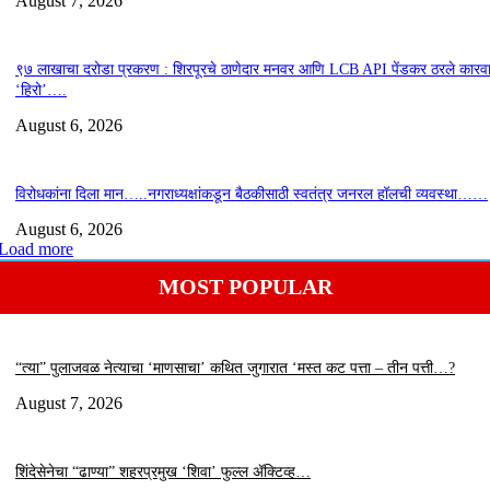
August 7, 2026
९७ लाखाचा दरोडा प्रकरण : शिरपूरचे ठाणेदार मनवर आणि LCB API पेंडकर ठरले कारवा
‘हिरो’….
August 6, 2026
विरोधकांना दिला मान…..नगराध्यक्षांकडून बैठकीसाठी स्वतंत्र जनरल हॉलची व्यवस्था……
August 6, 2026
Load more
MOST POPULAR
“त्या” पुलाजवळ नेत्याचा ‘माणसाचा’ कथित जुगारात ‘मस्त कट पत्ता – तीन पत्ती…?
August 7, 2026
शिंदेसेनेचा “ढाण्या” शहरप्रमुख ‘शिवा’ फुल्ल ॲक्टिव्ह…