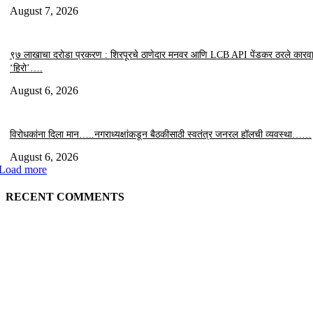
August 7, 2026
९७ लाखाचा दरोडा प्रकरण : शिरपूरचे ठाणेदार मनवर आणि LCB API पेंडकर ठरले कारवा
‘हिरो’….
August 6, 2026
विरोधकांना दिला मान…..नगराध्यक्षांकडून बैठकीसाठी स्वतंत्र जनरल हॉलची व्यवस्था……
August 6, 2026
Load more
RECENT COMMENTS
EDITOR PICKS
“त्या” पुलाजवळ नेत्याचा ‘माणसाचा’ कथित जुगारात ‘मस्त कट पत्ता – तीन पत्ती…?