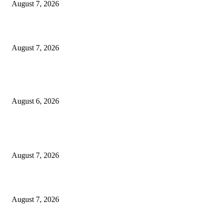
August 7, 2026
शिंदेसेनेचा “ढाण्या” शहरप्रमुख ‘शिवा’ फुल्ल ॲक्टिव्ह…
August 7, 2026
९७ लाखाचा दरोडा प्रकरण : शिरपूरचे ठाणेदार मनवर आणि LCB API पेंडकर ठरले कार
‘हिरो’….
August 6, 2026
POPULAR POSTS
“त्या” पुलाजवळ नेत्याचा ‘माणसाचा’ कथित जुगारात ‘मस्त कट पत्ता – तीन पत्ती…?
August 7, 2026
शिंदेसेनेचा “ढाण्या” शहरप्रमुख ‘शिवा’ फुल्ल ॲक्टिव्ह…
August 7, 2026