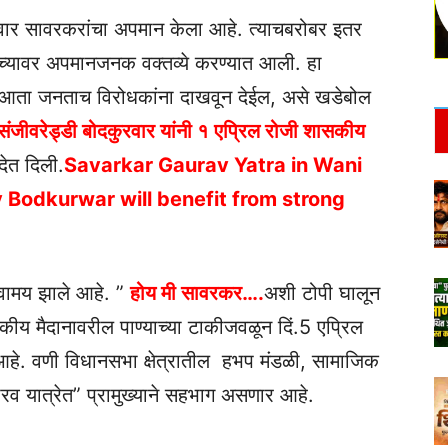
ारंवार सावरकरांचा अपमान केला आहे. त्याचबरोबर इतर
ांच्यावर अपमानजनक वक्तव्ये करण्यात आली. हा
 आता जनताच विरोधकांना दाखवून देईल, असे खडेबोल
संजीवरेड्डी बोदकुरवार यांनी १ एप्रिल रोजी शासकीय
ेत दिली.
Savarkar Gaurav Yatra in Wani
 Bodkurwar will benefit from strong
 भगवामय झाले आहे. ”
होय मी सावरकर….
अशी टोपी घालून
सकीय मैदानावरील पाण्याच्या टाकीजवळून दिं.5 एप्रिल
हे. वणी विधानसभा क्षेत्रातील हभप मंडळी, सामाजिक
ौरव यात्रेत” प्रामुख्याने सहभाग असणार आहे.