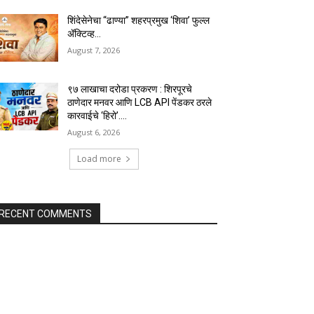
शिंदेसेनेचा “ढाण्या” शहरप्रमुख ‘शिवा’ फुल्ल
ॲक्टिव्ह…
August 7, 2026
९७ लाखाचा दरोडा प्रकरण : शिरपूरचे
ठाणेदार मनवर आणि LCB API पेंडकर ठरले
कारवाईचे ‘हिरो’….
August 6, 2026
Load more
RECENT COMMENTS