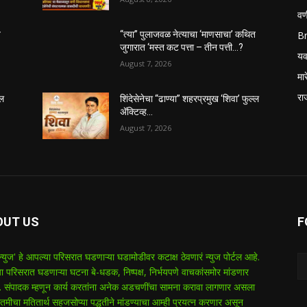
वणी
B
त
“त्या” पुलाजवळ नेत्याचा ‘माणसाचा’ कथित
जुगारात ‘मस्त कट पत्ता – तीन पत्ती…?
यव
August 7, 2026
मा
रा
्ल
शिंदेसेनेचा “ढाण्या” शहरप्रमुख ‘शिवा’ फुल्ल
ॲक्टिव्ह…
August 7, 2026
OUT US
F
 न्युज' हे आपल्या परिसरात घडणाऱ्या घडामोडीवर कटाक्ष ठेवणारं न्युज पोर्टल आहे.
ा परिसरात घडणाऱ्या घटना बे-धडक, निष्पक्ष, निर्भयपणे वाचकांसमोर मांडणार
 संपादक म्हणून कार्य करतांना अनेक अडचणींचा सामना करावा लागणार असला
तमीचा मतितार्थ सहजसोप्या पद्धतीने मांडण्याचा आम्ही प्रयत्न करणार असून