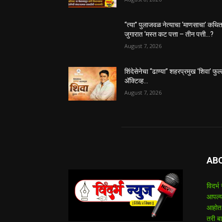
“त्या” पुलाजवळ नेत्याचा ‘माणसाचा’ कथि
जुगारात ‘मस्त कट पत्ता – तीन पत्ती…?
August 7, 2026
शिंदेसेनेचा “ढाण्या” शहरप्रमुख ‘शिवा’ फुल
ॲक्टिव्ह…
August 7, 2026
AB
विदर्भ
आपल्य
आहोत.
तरी बा