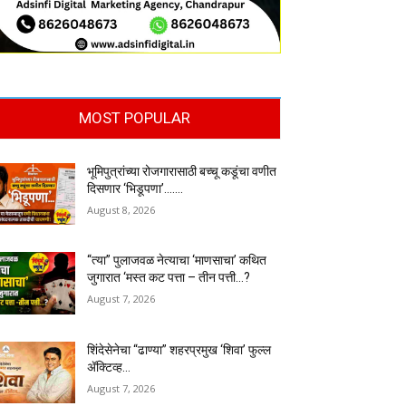
MOST POPULAR
भूमिपुत्रांच्या रोजगारासाठी बच्चू कडूंचा वणीत
दिसणार ‘भिडूपणा’…….
August 8, 2026
“त्या” पुलाजवळ नेत्याचा ‘माणसाचा’ कथित
जुगारात ‘मस्त कट पत्ता – तीन पत्ती…?
August 7, 2026
शिंदेसेनेचा “ढाण्या” शहरप्रमुख ‘शिवा’ फुल्ल
ॲक्टिव्ह…
August 7, 2026