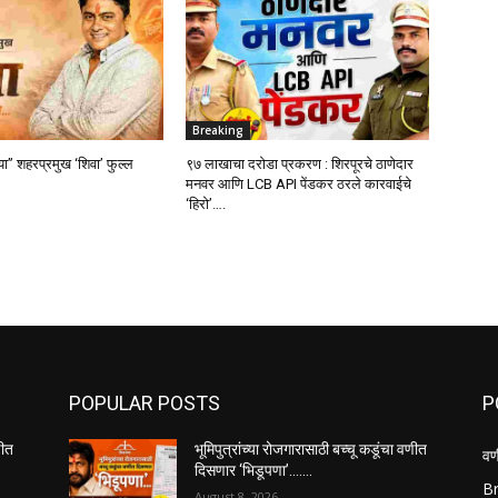
Breaking
्या” शहरप्रमुख ‘शिवा’ फुल्ल
९७ लाखाचा दरोडा प्रकरण : शिरपूरचे ठाणेदार
मनवर आणि LCB API पेंडकर ठरले कारवाईचे
‘हिरो’….
POPULAR POSTS
P
णीत
भूमिपुत्रांच्या रोजगारासाठी बच्चू कडूंचा वणीत
वण
दिसणार ‘भिडूपणा’…….
B
August 8, 2026