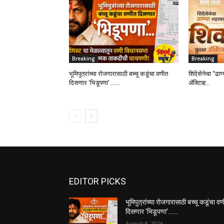
Breaking
Breaking
भूमिपुत्रांच्या रोजगारासाठी बच्चू कडूंचा वणीत
शिंदेसेनेचा “ढाण
दिसणार ‘भिडूपणा’…….
ॲक्टिव्ह…
EDITOR PICKS
भूमिपुत्रांच्या रोजगारासाठी बच्चू कडूंचा व
दिसणार ‘भिडूपणा’…….
August 8, 2026