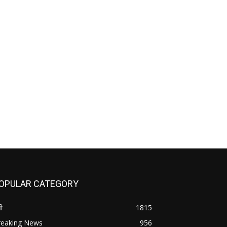
OPULAR CATEGORY
ी
1815
reaking News
956