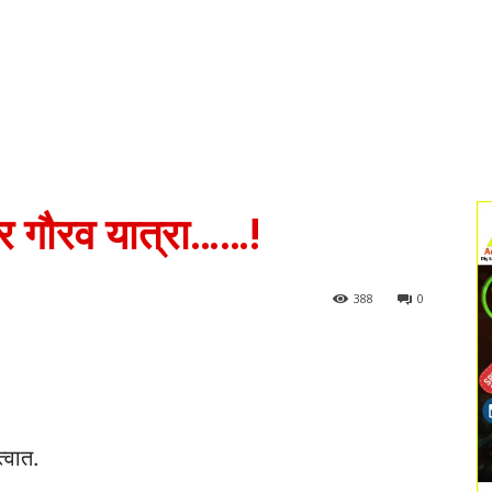
 गौरव यात्रा……!
388
0
्वात.