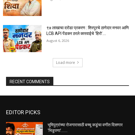
९७ लाखाचा दरोडा प्रकरण : शिरपूरचे ठाणेदार मनवर आणि
LCB API पेंडकर ठरले कारवाईचे ‘हिरो’….
August 6, 2026
Load more
RECENT COMMENTS
EDITOR PICKS
भूमिपुत्रांच्या रोजगारासाठी बच्चू कडूंचा वणीत दिसणार
‘भिडूपणा’…….