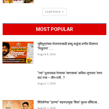
Load more
MOST POPULAR
भूमिपुत्रांच्या रोजगारासाठी बच्चू कडूंचा वणीत दिसणार
‘भिडूपणा’…….
August 8, 2026
“त्या” पुलाजवळ नेत्याचा ‘माणसाचा’ कथित जुगारात ‘मस्त
कट पत्ता – तीन पत्ती…?
August 7, 2026
शिंदेसेनेचा “ढाण्या” शहरप्रमुख ‘शिवा’ फुल्ल ॲक्टिव्ह…
August 7, 2026