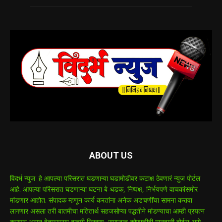
ABOUT US
विदर्भ न्युज' हे आपल्या परिसरात घडणाऱ्या घडामोडीवर कटाक्ष ठेवणारं न्युज पोर्टल
आहे. आपल्या परिसरात घडणाऱ्या घटना बे-धडक, निष्पक्ष, निर्भयपणे वाचकांसमोर
मांडणार आहोत. संपादक म्हणून कार्य करतांना अनेक अडचणींचा सामना करावा
लागणार असला तरी बातमीचा मतितार्थ सहजसोप्या पद्धतीने मांडण्याचा आम्ही प्रयत्न
करणार असून हेतुपुरस्सर बातमी लिखाण, समाजात कोणाचीही मानहानी होईल असे