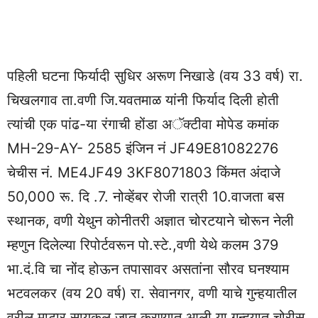
पहिली घटना फिर्यादी सुधिर अरूण निखाडे (वय 33 वर्ष) रा.
चिखलगाव ता.वणी जि.यवतमाळ यांनी फिर्याद दिली होती
त्यांची एक पांढ-या रंगाची होंडा अॅक्टीवा मोपेड कमांक
MH-29-AY- 2585 इंजिन नं JF49E81082276
चेचीस नं. ME4JF49 3KF8071803 किंमत अंदाजे
50,000 रू. दि .7. नोव्हेंबर रोजी रात्री 10.वाजता बस
स्थानक, वणी येथुन कोनीतरी अज्ञात चोरटयाने चोरून नेली
म्हणुन दिलेल्या रिपोर्टवरून पो.स्टे.,वणी येथे कलम 379
भा.दं.वि चा नोंद होऊन तपासावर असतांना सौरव घनश्याम
भटवलकर (वय 20 वर्ष) रा. सेवानगर, वणी याचे गुन्हयातील
वरील माटार सायकल जप्त करण्यात आली.या गुन्हयात चोरीस