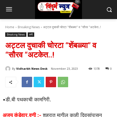
Home
Breaking News
अट्टल दुचाकी चोरटा "शेंबळ्या" व "सौरव "अटकेत..!
Breaking News
वणी
अट्टल दुचाकी चोरटा “शेंबळ्या” व
“सौरव “अटकेत..!
By
Vidharbh News Desk
November 23, 2023
1378
0
•डी.बी पथकाची कामगिरी.
अजय कंडेवार,वणी :-
शहरात मागील काही दिवसांपासून