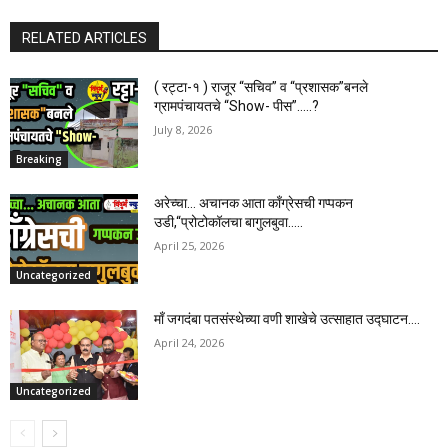
RELATED ARTICLES
( रट्टा-१ ) राजूर “सचिव” व “प्रशासक”बनले
ग्रामपंचायतचे “Show- पीस”…..?
July 8, 2026
Breaking
अरेच्चा… अचानक आता काँग्रेसची गप्पकन
उडी,“प्रोटोकॉलचा बागुलबुवा…..
April 25, 2026
Uncategorized
माँ जगदंबा पतसंस्थेच्या वणी शाखेचे उत्साहात उद्घाटन….
April 24, 2026
Uncategorized