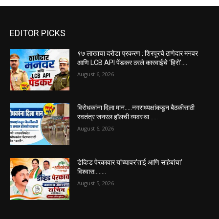
EDITOR PICKS
९७ लाखाचा दरोडा प्रकरण : शिरपूरचे ठाणेदार मनवर
आणि LCB API पेंडकर ठरले कारवाईचे ‘हिरो’….
August 6, 2026
विरोधकांना दिला मान…..नगराध्यक्षांकडून बैठकीसाठी
स्वतंत्र जनरल हॉलची व्यवस्था……
August 6, 2026
डेव्हिड पेरकावार यांच्यावर’ताई आणि साहेबांचा’
विश्वास……..
August 5, 2026