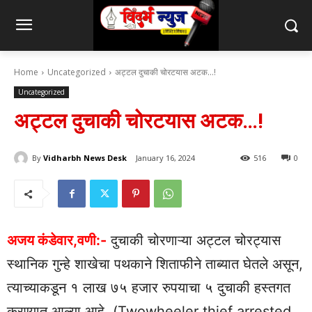
Home
Uncategorized
अट्टल दुचाकी चोरटयास अटक...!
Uncategorized
अट्टल दुचाकी चोरटयास अटक…!
By
Vidharbh News Desk
January 16, 2024
516
0
अजय कंडेवार,वणी:-
दुचाकी चोरणाऱ्या अट्टल चोरट्यास
स्थानिक गुन्हे शाखेचा पथकाने शिताफीने ताब्यात घेतले असून,
त्याच्याकडून १ लाख ७५ हजार रुपयाचा ५ दुचाकी हस्तगत
करण्यात आल्या आहे. (Twowheeler thief arrested